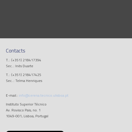
Contacts
T..: (+351) 218417394
Sec..: Inês Duarte
T..: (+351) 218417425
Sec..: Telma Henriques
E-mail.:
info@cerena.tecnico.ulisboa.pt
Instituto Superior Técnico
Av. Rovisco Pais, no. 1
1049-001, Lisboa, Portugal