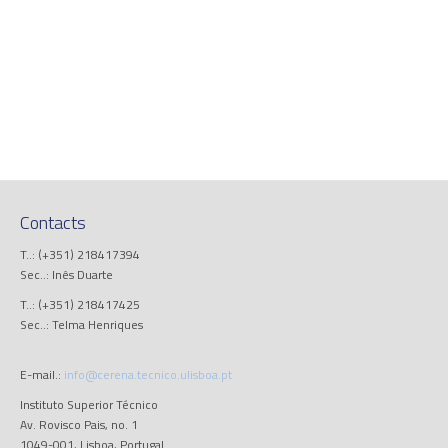
Contacts
T..: (+351) 218417394
Sec..: Inês Duarte
T..: (+351) 218417425
Sec..: Telma Henriques
E-mail.:
info@cerena.tecnico.ulisboa.pt
Instituto Superior Técnico
Av. Rovisco Pais, no. 1
1049-001, Lisboa, Portugal