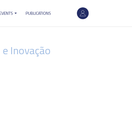
User
 EVENTS
PUBLICATIONS
account
menu
 e Inovação