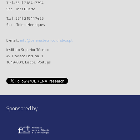
T..: (+351) 218417394
Sec..: Inês Duarte
T..: (+351) 218417425
Sec..: Telma Henriques
E-mail.:
info@cerena.tecnico.ulisboa.pt
Instituto Superior Técnico
Av. Rovisco Pais, no. 1
1049-001, Lisboa, Portugal
Sponsored by