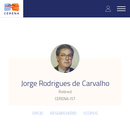
Skip
User
to
Togg
main
navig
accou
content
menu
.
Jorge Rodrigues de Carvalho
Retired
CERENA-IST
ORCID
RESEARCHERID
SCOPUS