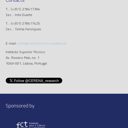
T..: (+351) 218417394
Sec..: Inês Duarte
T..: (+351) 218417425
Sec..: Telma Henriques
E-mail.:
info@cerena.tecnico.ulisboa.pt
Instituto Superior Técnico
Av. Rovisco Pais, no. 1
1049-001, Lisboa, Portugal
Sponsored by