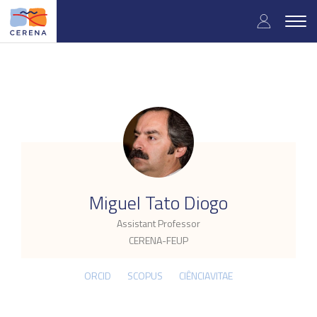
Skip
User
to
Togg
main
navig
accou
content
menu
.
Miguel Tato Diogo
Assistant Professor
CERENA-FEUP
ORCID
SCOPUS
CIÊNCIAVITAE