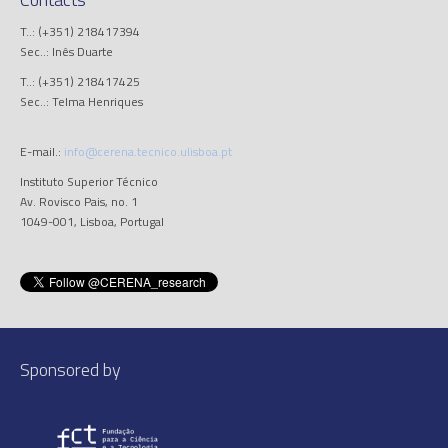
T..: (+351) 218417394
Sec..: Inês Duarte
T..: (+351) 218417425
Sec..: Telma Henriques
E-mail.:
info@cerena.tecnico.ulisboa.pt
Instituto Superior Técnico
Av. Rovisco Pais, no. 1
1049-001, Lisboa, Portugal
Sponsored by