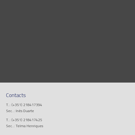
Contacts
T..: (+351) 218417394
Sec..: Inês Duarte
T..: (+351) 218417425
Sec..: Telma Henriques