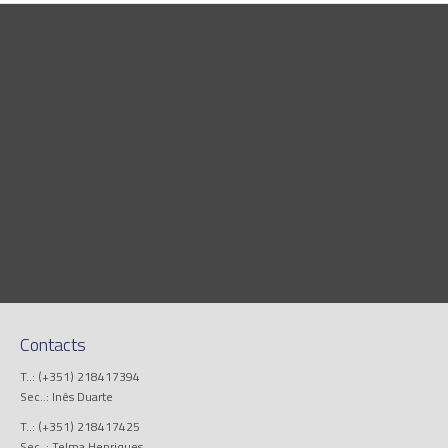
Contacts
T..: (+351) 218417394
Sec..: Inês Duarte
T..: (+351) 218417425
Sec..: Telma Henriques