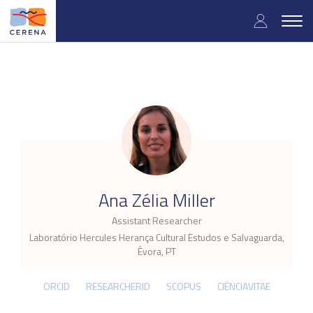
Skip
User
to
Togg
main
navig
accou
content
menu
.
Ana Zélia Miller
Assistant Researcher
Laboratório Hercules Herança Cultural Estudos e Salvaguarda,
Évora, PT
ORCID
RESEARCHERID
SCOPUS
CIÊNCIAVITAE