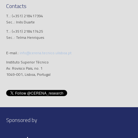
Contacts
T..: (+351) 218417394
Sec..: Inês Duarte
T..: (+351) 218417425
Sec..: Telma Henriques
E-mail.:
info@cerena.tecnico.ulisboa.pt
Instituto Superior Técnico
Av. Rovisco Pais, no. 1
1049-001, Lisboa, Portugal
Sponsored by