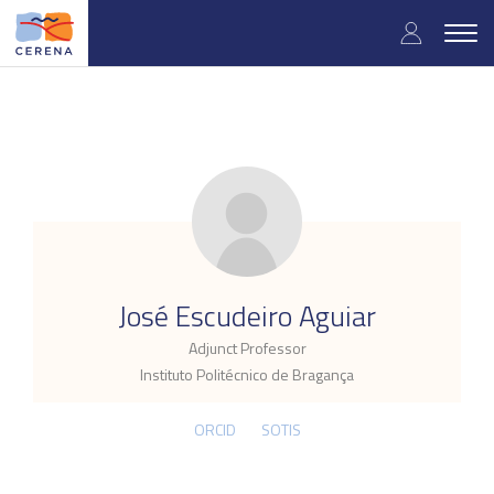
Skip
User
to
Togg
main
navig
accou
content
menu
.
José Escudeiro Aguiar
Adjunct Professor
Instituto Politécnico de Bragança
ORCID
SOTIS