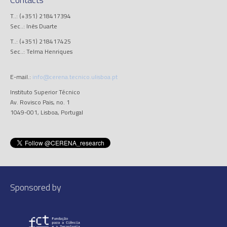
T..: (+351) 218417394
Sec..: Inês Duarte
T..: (+351) 218417425
Sec..: Telma Henriques
E-mail.:
info@cerena.tecnico.ulisboa.pt
Instituto Superior Técnico
Av. Rovisco Pais, no. 1
1049-001, Lisboa, Portugal
Sponsored by