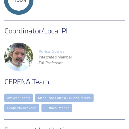
Coordinator/Local PI
Amilcar Soares
Integrated Member
Full Professor
CERENA Team
Amilcar Soares
Maria João Correia Colunas Pereira
Leonardo Azevedo
Gustavo Paneiro