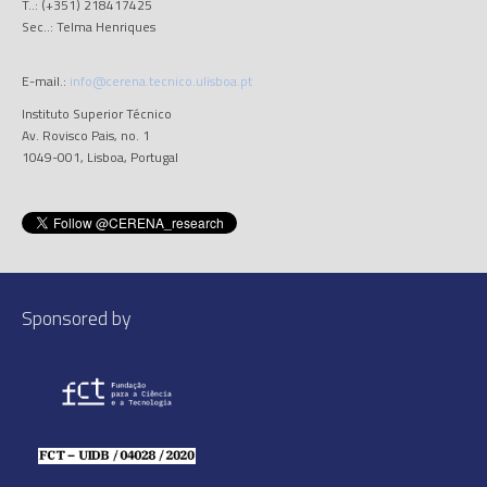
T..: (+351) 218417425
Sec..: Telma Henriques
E-mail.:
info@cerena.tecnico.ulisboa.pt
Instituto Superior Técnico
Av. Rovisco Pais, no. 1
1049-001, Lisboa, Portugal
Sponsored by